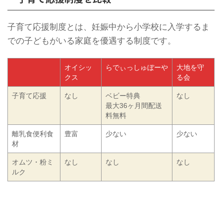
子育て応援制度とは、妊娠中から小学校に入学するま
での子どもがいる家庭を優遇する制度です。
オイシッ
らでぃっしゅぼーや
大地を守
クス
る会
子育て応援
なし
ベビー特典
なし
最大36ヶ月間配送
料無料
離乳食便利食
豊富
少ない
少ない
材
オムツ・粉ミ
なし
なし
なし
ルク