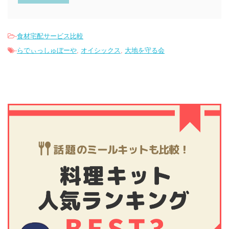
-
食材宅配サービス比較
-
らでぃっしゅぼーや
,
オイシックス
,
大地を守る会