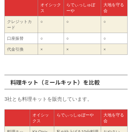
オイシック
らでぃっしゅぼ
大地を守る
ス
ーや
会
クレジットカ
○
○
○
ード
口座振替
○
○
○
代金引換
×
×
×
料理キット（ミールキット）を比較
3社とも料理キットを販売しています。
オイシッ
らでぃっしゅぼーや
大地を守る
クス
会
料理キッ
Kit Oisix
私が仕上げる10分料理
おやさい