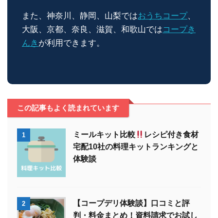
また、神奈川、静岡、山梨では
おうちコープ
、
大阪、京都、奈良、滋賀、和歌山では
コープき
んき
が利用できます。
この記事もよく読まれています
ミールキット比較
レシピ付き食材
1
宅配10社の料理キットランキングと
体験談
【コープデリ体験談】口コミと評
2
判・料金まとめ！資料請求でお試し