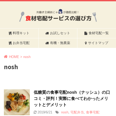
料理キット
お試しセット
食材宅配一覧
お弁当宅配
有機・無農薬
サイトマップ
HOME
>
nosh
nosh
低糖質の食事宅配nosh（ナッシュ）の口
コミ・評判！実際に食べてわかったメリ
ットとデメリット
2019/6/21
nosh
,
宅配弁当
,
食事宅配