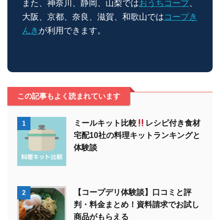
また、神奈川、静岡、山梨では
おうちコープ
、
大阪、京都、奈良、滋賀、和歌山では
コープき
んき
が利用できます。
この記事もよく読まれています
ミールキット比較
レシピ付き食材
1
宅配10社の料理キットランキングと
体験談
【コープデリ体験談】口コミと評
2
判・料金まとめ！資料請求でお試し
商品がもらえる