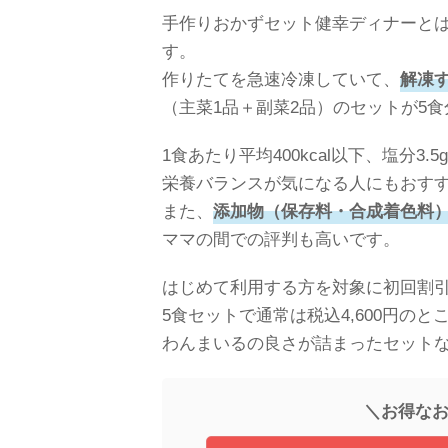
手作りおかずセット健幸ディナーと
す。
作りたてを急速冷凍していて、
解凍
（主菜1品＋副菜2品）のセットが5
1食あたり平均400kcal以下、塩分
栄養バランスが気になる人にもおす
また、
添加物（保存料・合成着色料
ママの間での評判も高いです。
はじめて利用する方を対象に初回割
5食セットで通常は税込4,600円のと
わんまいるの良さが詰まったセットな
＼お得なお