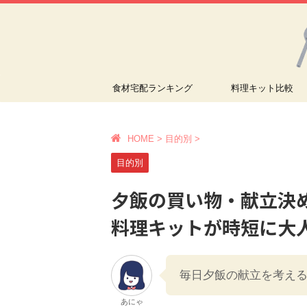
食材宅配ランキング
料理キット比較
HOME
>
目的別
>
目的別
夕飯の買い物・献立決
料理キットが時短に大
毎日夕飯の献立を考え
あにゃ