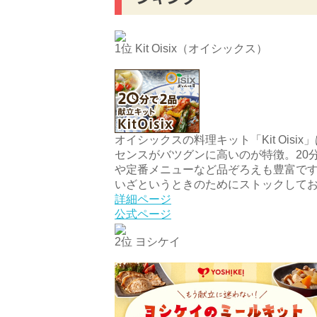
1位 Kit Oisix（オイシックス）
オイシックスの料理キット「Kit Ois
センスがバツグンに高いのが特徴。20
や定番メニューなど品ぞろえも豊富で
いざというときのためにストックして
詳細ページ
公式ページ
2位 ヨシケイ